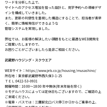
ワードを分析した上で、
サイトへのアクセス増加を狙った設計と、見学予約への導線デザ
インを構成していきました。
また、更新の利便性を重視した構造にすることで、担当者が素早
く、簡単に情報発信ができるような
管理システムを実現しました。
弊社では、お客様の解決したい課題をもとに最適なWEB開発を
ご提案いたしますので、
お困りごとがございましたら是非ご相談ください。
武蔵野ハウジング・スクウエア
WEBサイト：
https://www.jels.co.jp/housing/musashino/
所在地：東京都武蔵野市西久保3-1-25
ＴＥＬ:0422-53-0931
開催時間：10:00～18:00 年中無休(年末年始を除く)
※モデルハウスによっては定休日もございますので、ご確認の上
ご来場ください。
※電車・バスでは：三鷹駅北口バス停①か②からご乗車の上、