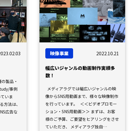
2023.02.03
映像事業
2022.10.21
幅広いジャンルの動画制作実績多
数！
種の製品・
メディアラグでは幅広いジャンルの映
udy/事例
像からSNS用動画まで、様々な映像制作
っていま
を行っています。 ＜＜ビデオプロモー
する方法は、
ション・SNS用動画＞＞ まずは、お客
NS広告な
様のご予算、ご要望をヒアリングをさせ
ていただき、 メディアラグ独自…