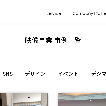
Service
Company Profil
映像事業 事例一覧
SNS
デザイン
イベント
デジ