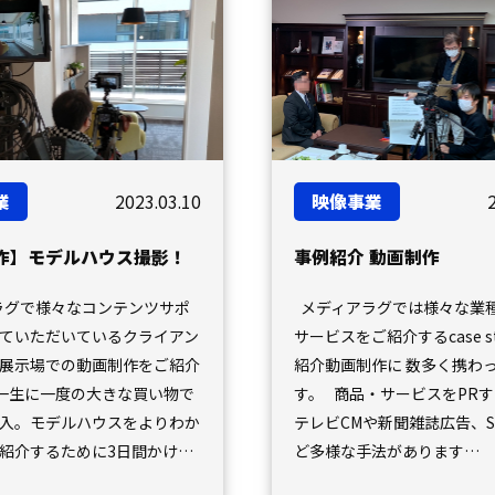
業
2023.03.10
映像事業
作】モデルハウス撮影！
事例紹介 動画制作
ラグで様々なコンテンツサポ
メディアラグでは様々な業
ていただいているクライアン
サービスをご紹介するcase st
展示場での動画制作をご紹介
紹介動画制作に 数多く携わ
一生に一度の大きな買い物で
す。 商品・サービスをPR
入。モデルハウスをよりわか
テレビCMや新聞雑誌広告、S
紹介するために3日間かけ…
ど多様な手法があります…