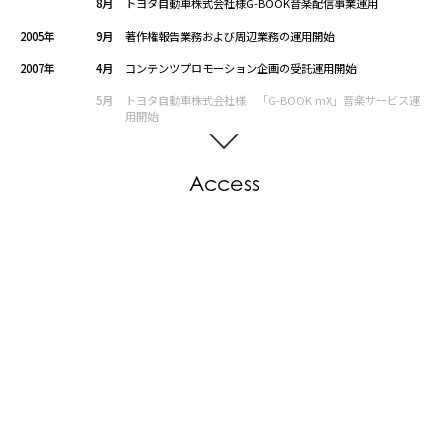
8月
トヨタ自動車株式会社様G-BOOK音楽配信事業運用
2005年
9月
著作権報告業務および周辺業務の運用開始
2007年
4月
コンテンツプロモーション企画の受託運用開始
5月
トヨタ自動車株式会社様 「G-BOOK mX」音楽サービス運
用開始
Access