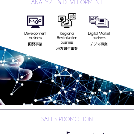
ANALYZE & DEVELOPMENT
Development
Regional
Digital Market
business
Revitalization
business
business
開発事業
デジマ事業
地方創生事業
SALES PROMOTION