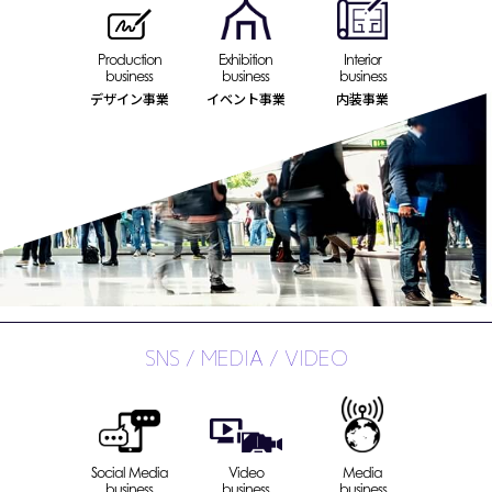
Production
Exhibition
Interior
business
business
business
デザイン事業
イベント事業
内装事業
SNS / MEDIA / VIDEO
Social Media
Video
Media
business
business
business