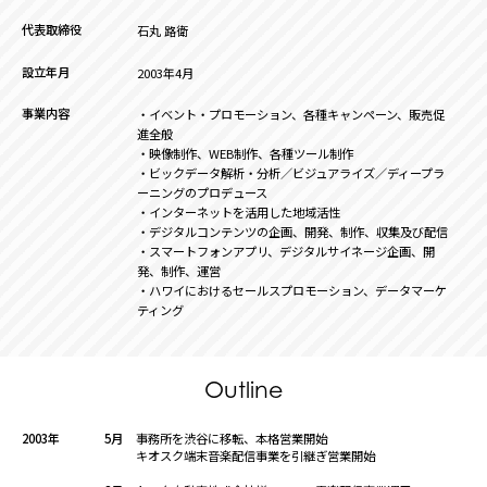
代表取締役
石丸 路衛
設立年月
2003年4月
事業内容
・イベント・プロモーション、各種キャンペーン、販売促
進全般
・映像制作、WEB制作、各種ツール制作
・ビックデータ解析・分析／ビジュアライズ／ディープラ
ーニングのプロデュース
・インターネットを活用した地域活性
・デジタルコンテンツの企画、開発、制作、収集及び配信
・スマートフォンアプリ、デジタルサイネージ企画、開
発、制作、運営
・ハワイにおけるセールスプロモーション、データマーケ
ティング
Outline
2003年
5月
事務所を渋谷に移転、本格営業開始
キオスク端末音楽配信事業を引継ぎ営業開始