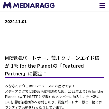
2024.11.01
/home/olivelite2/mediarag.jp/public_html/wp-
content/themes/mediarag/single.php on line
22
">
Warning
: Attempt to read property "name" on false in
/home/olivelite2/mediarag.jp/public_html/wp-
content/themes/mediarag/single.php
on line
22
MR環境パートナー、荒川クリーンエイド様
が 1％ for the Planetの「Featured
Partner」に認定！
みなさんに今日はBIGニュースのお届けです！
メディアラグではSDGs活動推進のため、2022年より1％ for the
Planet（以下1％FTPと記載）のメンバーに加入し、売上高の
1％を環境保護団体へ寄付したり、認定パートナー様と一緒にボ
ランティア活動を行ったりしています。