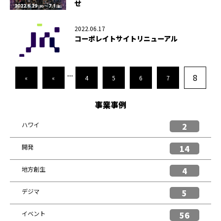
せ
2022.06.17
コーポレイトサイトリニューアル
...
8
«
«
4
5
6
7
事業事例
ハワイ
2
開発
14
地方創生
4
デジマ
5
イベント
56